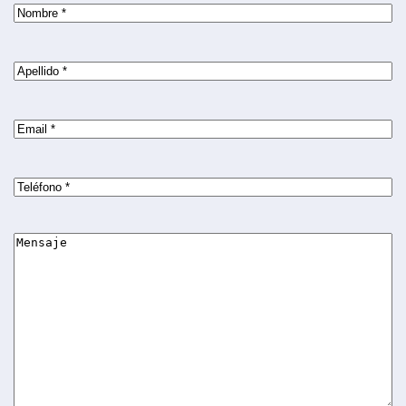
Nombre
(Obligatorio)
Nombre
Apellido
(Obligatorio)
Apellidos
Email
(Obligatorio)
Teléfono
(Obligatorio)
Mensaje